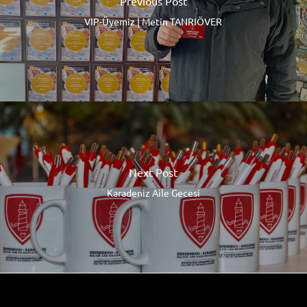
Previous Post
VIP-Üyemiz | Metin TANRIÖVER
Next Post
Karadeniz Aile Gecesi