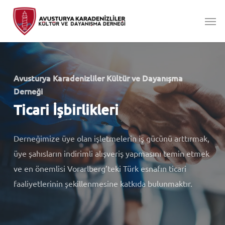
Skip
Men
to
main
content
Avusturya Karadenizliler Kültür ve Dayanışma
Derneği
Ticari İşbirlikleri
Derneğimize üye olan işletmelerin iş gücünü arttırmak,
üye şahısların indirimli alışveriş yapmasını temin etmek
ve en önemlisi Vorarlberg’teki Türk esnafın ticari
faaliyetlerinin şekillenmesine katkıda bulunmaktır.